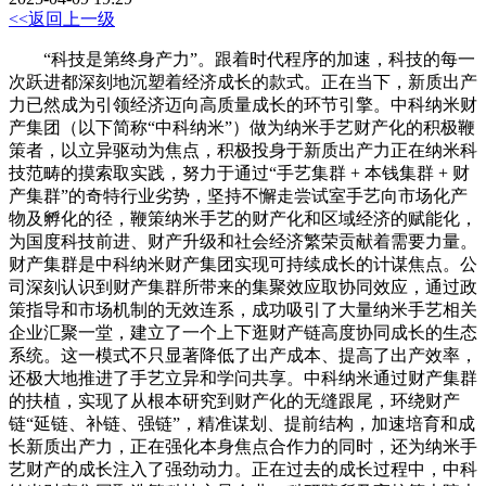
<<返回上一级
“科技是第终身产力”。跟着时代程序的加速，科技的每一
次跃进都深刻地沉塑着经济成长的款式。正在当下，新质出产
力已然成为引领经济迈向高质量成长的环节引擎。中科纳米财
产集团（以下简称“中科纳米”）做为纳米手艺财产化的积极鞭
策者，以立异驱动为焦点，积极投身于新质出产力正在纳米科
技范畴的摸索取实践，努力于通过“手艺集群 + 本钱集群 + 财
产集群”的奇特行业劣势，坚持不懈走尝试室手艺向市场化产
物及孵化的径，鞭策纳米手艺的财产化和区域经济的赋能化，
为国度科技前进、财产升级和社会经济繁荣贡献着需要力量。
财产集群是中科纳米财产集团实现可持续成长的计谋焦点。公
司深刻认识到财产集群所带来的集聚效应取协同效应，通过政
策指导和市场机制的无效连系，成功吸引了大量纳米手艺相关
企业汇聚一堂，建立了一个上下逛财产链高度协同成长的生态
系统。这一模式不只显著降低了出产成本、提高了出产效率，
还极大地推进了手艺立异和学问共享。中科纳米通过财产集群
的扶植，实现了从根本研究到财产化的无缝跟尾，环绕财产
链“延链、补链、强链”，精准谋划、提前结构，加速培育和成
长新质出产力，正在强化本身焦点合作力的同时，还为纳米手
艺财产的成长注入了强劲动力。正在过去的成长过程中，中科