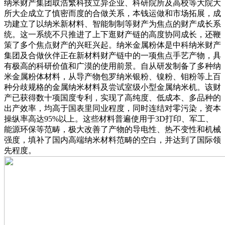
纳米财产集团取浩繁科技立异企业、科研院所及高校等大院大
所大企成立了慎密而度的合做关系，本钱运做和市场拓展，成
功建立了以纳米新材料、智能制制等财产为焦点的财产成长系
统。这一系统不只推进了上下逛财产链的高度协同成长，还鞭
策了多个焦点财产的兴旺兴起。纳米金属粉体是中科纳米财产
集团及合做伙伴正在新材料财产链中的一项焦点手艺产物，具
有极高的科研价值和广漠的使用前景。自从研发制备了多种纳
米金属粉体材料，从导产物包罗纳米银粉、镍粉、钼粉等上百
种分歧规格的金属纳米材料及尝试室级小型金属纳米机。该财
产已获得数十项国度专利，实现了高纯度、低成本、多品种的
出产效率，均高于国表里同业程度，同时连结对零污染，资本
操纵率高达95%以上。这些材料普遍使用于3D打印、军工、
能源环保等范畴，极大改善了产物的导电性、热不变性和机械
强度，填补了国内高端纳米材料范畴的空白，并达到了国际领
先程度。