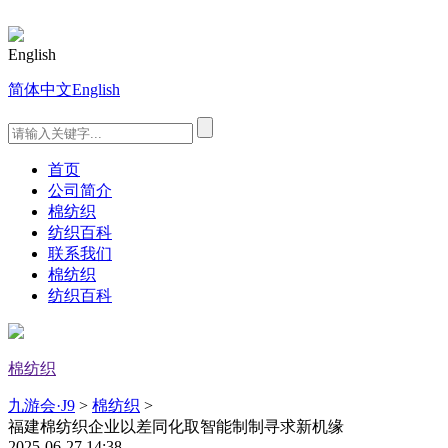
English
简体中文
English
首页
公司简介
棉纺织
纺织百科
联系我们
棉纺织
纺织百科
棉纺织
九游会·J9
>
棉纺织
>
福建棉纺织企业以差同化取智能制制寻求新机缘
2025-06-27 14:38