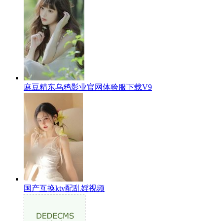
麻豆精东乌鸦影业官网体验服下载V9
国产互换ktv配乱婬视频