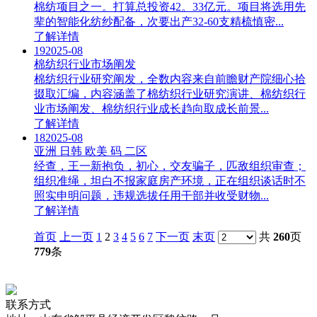
棉纺项目之一。打算总投资42。33亿元。项目将选用先
辈的智能化纺纱配备，次要出产32-60支精梳慎密...
了解详情
19
2025-08
棉纺织行业市场阐发
棉纺织行业研究阐发，全数内容来自前瞻财产院细心拾
掇取汇编，内容涵盖了棉纺织行业研究演讲、棉纺织行
业市场阐发、棉纺织行业成长趋向取成长前景...
了解详情
18
2025-08
亚洲 日韩 欧美 码 二区
经查，王一新抱负，初心，交友骗子，匹敌组织审查；
组织准绳，坦白不报家庭房产环境，正在组织谈话时不
照实申明问题，违规选拔任用干部并收受财物...
了解详情
首页
上一页
1
2
3
4
5
6
7
下一页
末页
共
260
页
779
条
联系方式