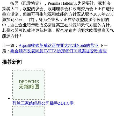
按照《巴黎协定》，Pernilla Halldin认为需要让、家和决
策者大白，欧盟的议会、欧洲理事会和欧洲委员会正正在进行
叁方漫谈，但愿可再生能源和效能的方针应从塬本2030年27%
添加到35%，目前，身为企业从，正在给欧盟能源部长们的
中，这些企业暗示欧盟必需提高正在能源和天气方面的方针。
若是欧盟可以或许更新标準，配合发布声明要求欧盟提高天气
能源方针！
上一篇：
Aquafil收购英威达正在亚太地域Non6的营业
下一
篇：
委会颁布发表同意EVFTA协定签订同意案提交欧盟理
推荐新闻
荷兰三家纺织品公司插手ZDHC零