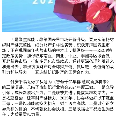
四是聚焦赋能，鞭策国表里市场开辟升级。要充实阐扬纺
织财产链完整性、细分财产多样性劣势，积极开辟国表里市
场，正在巩固保守劣势市场的根本上，操纵好一带一RECP协
定政策劣势，加强取东南亚、南亚、中亚、非洲等区域合做，
开辟新兴市场，打制多元化市场款式。通过更深条理的引进来
和走出去，加强纺织财产对全球财产链、供应链、价值链的吸
引力和从导力，一直连结纺织财产的国际合作力。
付庆平易近做了从题为《智领千亿集群 慧就新质将来》
的工做演讲。总结了市纺织行业协会2024年度工做。一是立异
引领，成长新质出产力。二是联袂共进，提拔集群凝结力。三
是搭建桥梁，建牢财产链接力。2025年，协会将做好以下沉点
工做：一是以动能转换为切入，财产迈向高端。二是以守正立
异为标的目的，不竭强化协会扶植。三是以福祉平易近生为己
任，为质量贡献力量。