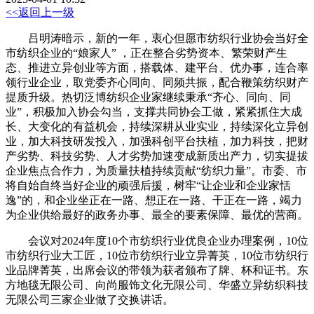
<<返回上一级
吕明涛暗示，新的一年，衷心但愿市纺织行业协会当好全
市纺织企业的“娘家人” ，正在整合劣势资本、繁荣财产生
态、推进立异创业等方面，搭载体、建平台、优办事，连合率
领行业企业，取党委齐心同向、同频共振，配合鞭策纺织财产
提质升级。热切泛博纺织企业家继续秉承“齐心、同向、同
业”，积极加入协会勾当，支撑共同协会工做，紧紧抓住大成
长、大变化的有益机会，持续深耕从业实业，持续深化立异创
业，加大科技研发投入，加强科创平台扶植，加力科技，把财
产劣势、科技劣势、人才劣势加速变成新质出产力，切实提拔
企业焦点合作力，为质量扶植持续贡献“纺织力量”。市委、市
将自始自终当好企业的顽强后援，树牢“让企业和企业家恬
逸”的，和企业坐正在一路、想正在一路、干正在一路，竭力
为企业供给最好的政务办事、最全的要素保障、最优的营商。
会议对2024年度10个市纺织行业优良企业办理案例，10位
市纺织行业大工匠，10位市纺织行业立异菁英，10位市纺织行
业品牌菁英，出席会议的带领为获者颁布了牌、杯和证书。东
方地毯无限公司、向尚服饰文化无限公司、华盛立异纺织科技
无限公司三家企业做了交换讲话。