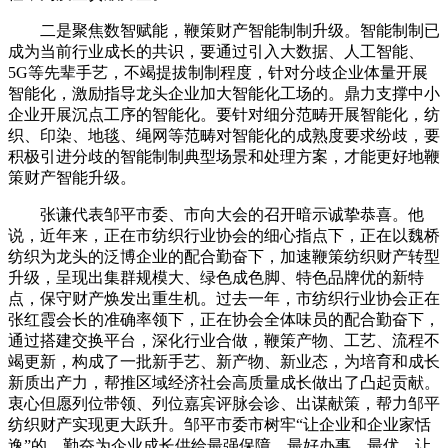
二是聚焦数智赋能，鞭策财产智能制制升级。智能制制已
成为当前行业成长的共识，要通过引入大数据、人工智能、
5G等先辈手艺，不竭提拔制制程度，针对分歧企业体量开展
智能化，激励指导龙头企业加大智能化工场的。鼎力支撑中小
企业开展沉点工序的智能化。要针对细分范畴开展智能化，纺
织、印染、地毯、绳网等范畴对智能化的成熟度要求纷歧，要
积极引进分歧的智能制制典型场景和处理方案，才能更好地鞭
策财产智能升级。
张谦代表邹平市委、市向大会的召开暗示诚挚恭喜。他
说，近年来，正在市纺织行业协会的细心指点下，正在以魏桥
纺织为龙头的泛博企业的配合勤奋下，加速鞭策纺织财产转型
升级，呈现出集群规模大、绿色成色脚、特色品牌优的新特
点，保守财产焕发出重生机。过去一年，市纺织行业协会正在
张红霞会长的准确率领下，正在协会全体味员的配合勤奋下，
通过搭建交换平台，深化行业合做，鞭策产物、工艺、流程不
竭更新，构成了一批新手艺、新产物、新业态，为培育和成长
新质出产力，帮推区域经济社会高质量成长做出了凸起贡献。
衷心但愿列位带领、列位嘉宾评脉会诊、出谋献策，帮力邹平
纺织财产实现更大跃升。邹平市委市树牢“让企业和企业家恬
逸”的，勤奋为企业成长供给最强保障、最好办事、最优，让