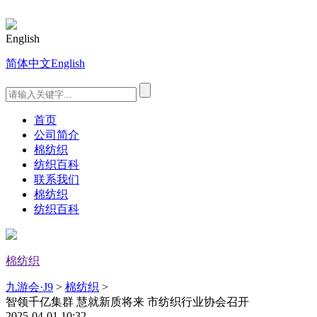
English
简体中文
English
首页
公司简介
棉纺织
纺织百科
联系我们
棉纺织
纺织百科
棉纺织
九游会·J9
>
棉纺织
>
智领千亿集群 慧就新质将来 市纺织行业协会召开
2025-04-01 10:32